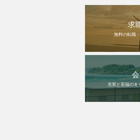
求
無料の転職
会
充実と至福のキ